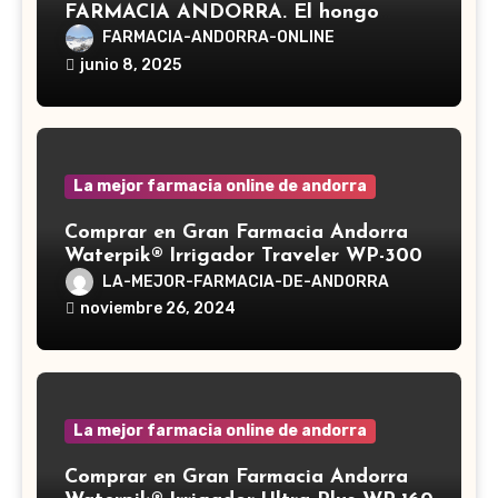
FARMACIA ANDORRA. El hongo
Reishi, cuyo nombre científico es
FARMACIA-ANDORRA-ONLINE
Ganoderma lucidum, es un hongo
junio 8, 2025
medicinal utilizado desde hace siglos
en la medicina tradicional asiática
La mejor farmacia online de andorra
Comprar en Gran Farmacia Andorra
Waterpik® Irrigador Traveler WP-300
LA-MEJOR-FARMACIA-DE-ANDORRA
noviembre 26, 2024
La mejor farmacia online de andorra
Comprar en Gran Farmacia Andorra