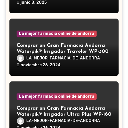
Ganoderma lucidum, es un hongo
junio 8, 2025
medicinal utilizado desde hace siglos
en la medicina tradicional asiática
La mejor farmacia online de andorra
Comprar en Gran Farmacia Andorra
Waterpik® Irrigador Traveler WP-300
LA-MEJOR-FARMACIA-DE-ANDORRA
noviembre 26, 2024
La mejor farmacia online de andorra
Comprar en Gran Farmacia Andorra
Waterpik® Irrigador Ultra Plus WP-160
LA-MEJOR-FARMACIA-DE-ANDORRA
noviembre 26, 2024