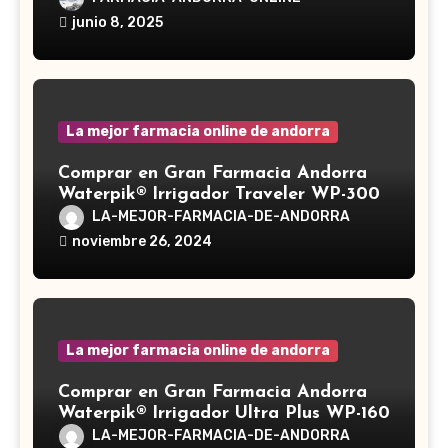
Ganoderma lucidum, es un hongo
junio 8, 2025
medicinal utilizado desde hace siglos
en la medicina tradicional asiática
La mejor farmacia online de andorra
Comprar en Gran Farmacia Andorra
Waterpik® Irrigador Traveler WP-300
LA-MEJOR-FARMACIA-DE-ANDORRA
noviembre 26, 2024
La mejor farmacia online de andorra
Comprar en Gran Farmacia Andorra
Waterpik® Irrigador Ultra Plus WP-160
LA-MEJOR-FARMACIA-DE-ANDORRA