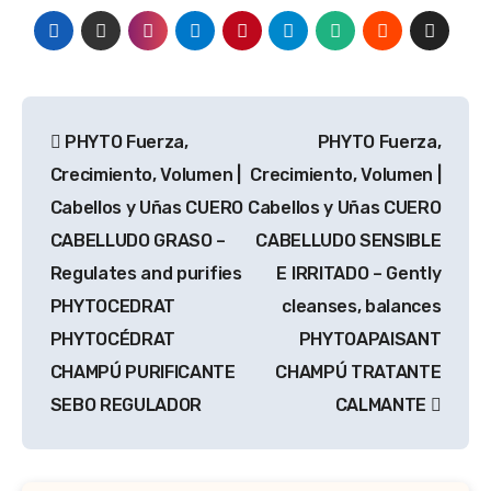
Navegación
PHYTO Fuerza,
PHYTO Fuerza,
de
Crecimiento, Volumen |
Crecimiento, Volumen |
entradas
Cabellos y Uñas CUERO
Cabellos y Uñas CUERO
CABELLUDO GRASO –
CABELLUDO SENSIBLE
Regulates and purifies
E IRRITADO – Gently
PHYTOCEDRAT
cleanses, balances
PHYTOCÉDRAT
PHYTOAPAISANT
CHAMPÚ PURIFICANTE
CHAMPÚ TRATANTE
SEBO REGULADOR
CALMANTE