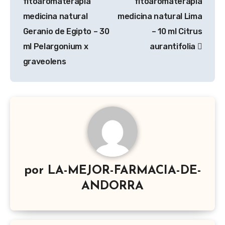
entradas
fitoaromaterapia
fitoaromaterapia
medicina natural
medicina natural Lima
Geranio de Egipto – 30
– 10 ml Citrus
ml Pelargonium x
aurantifolia
graveolens
por
LA-MEJOR-FARMACIA-DE-
ANDORRA