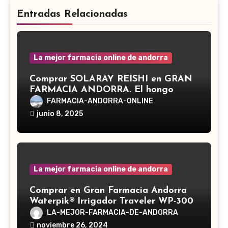
Entradas Relacionadas
La mejor farmacia online de andorra
Comprar SOLARAY REISHI en GRAN
FARMACIA ANDORRA. El hongo
Reishi, cuyo nombre científico es
FARMACIA-ANDORRA-ONLINE
Ganoderma lucidum, es un hongo
junio 8, 2025
medicinal utilizado desde hace siglos
en la medicina tradicional asiática
La mejor farmacia online de andorra
Comprar en Gran Farmacia Andorra
Waterpik® Irrigador Traveler WP-300
LA-MEJOR-FARMACIA-DE-ANDORRA
noviembre 26, 2024