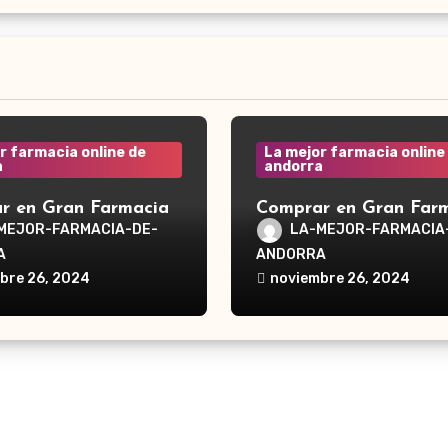
r farmacia online de
La mejor farmacia online
a
andorra
r en Gran Farmacia
Comprar en Gran Far
a Waterpik®
Andorra Waterpik®
MEJOR-FARMACIA-DE-
LA-MEJOR-FARMACIA
dor Traveler WP-300
Irrigador Ultra Plus 
A
ANDORRA
bre 26, 2024
noviembre 26, 2024