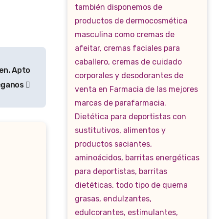
en. Apto
eganos