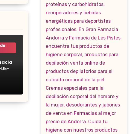
 de
macia
-DE-
WP-160