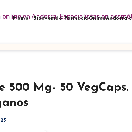
Home
Bienvenido FarmaciaOnlineAndorra
 500 Mg- 50 VegCaps. 
ganos
023