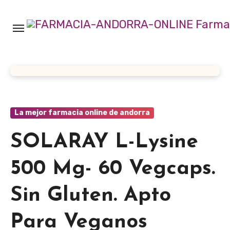
Ir
al
contenido
La mejor farmacia online de andorra
SOLARAY L-Lysine
500 Mg- 60 Vegcaps.
Sin Gluten. Apto
Para Veganos