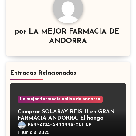
por
LA-MEJOR-FARMACIA-DE-
ANDORRA
Entradas Relacionadas
La mejor farmacia online de andorra
Comprar SOLARAY REISHI en GRAN
FARMACIA ANDORRA. El hongo
Reishi, cuyo nombre científico es
FARMACIA-ANDORRA-ONLINE
Ganoderma lucidum, es un hongo
junio 8, 2025